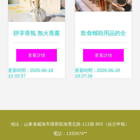
靜享香氛 無火香薰
飲食輔助用品的全
精油套裝的多場景
面解析 從功能到安
查看詳情
查看詳情
應用與檀香魅力
全隱患
更新時間：2026-06-18
更新時間：2026-06-18
12:33:37
18:27:26
地址：山東省威海市環翠區海濱北路-111號-802（自主申報）
電話：1332674**