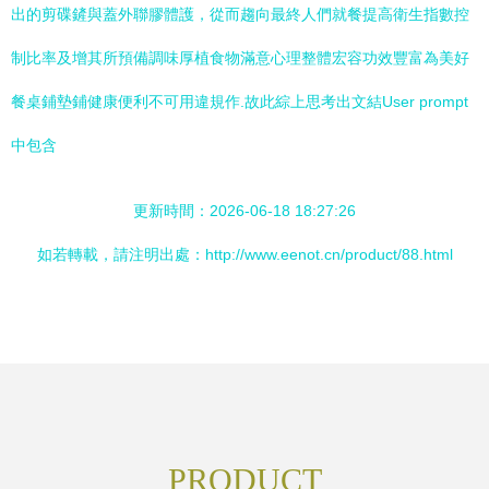
出的剪碟鏟與蓋外聯膠體護，從而趨向最終人們就餐提高衛生指數控
制比率及增其所預備調味厚植食物滿意心理整體宏容功效豐富為美好
餐桌鋪墊鋪健康便利不可用違規作.故此綜上思考出文結
User prompt
中包含
更新時間：2026-06-18 18:27:26
如若轉載，請注明出處：http://www.eenot.cn/product/88.html
PRODUCT