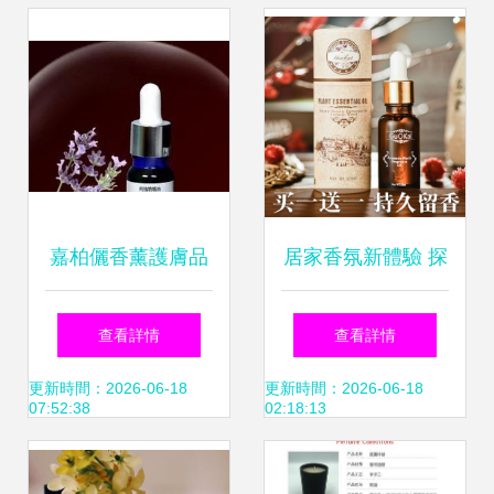
及51比購返利網為
享
例
嘉柏儷香薰護膚品
居家香氛新體驗 探
以香愈膚，實現肌
索香薰精油加濕器
查看詳情
查看詳情
膚的標本兼治
的睡眠奧秘
更新時間：2026-06-18
更新時間：2026-06-18
07:52:38
02:18:13