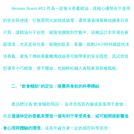
Airmiss Scent #01 作為一款無火香薰精油，其核心優勢在于使用
的安全與便捷。它無需明火加熱或插電，通常通過揮發棒或擴香石等
介質，讓精油分子自然、緩慢地擴散到空氣中。這種設計非常適合家
庭環境，尤其是有兒童、寵物的臥室、客廳，能夠24小時持續提供淡
淡香氣，避免了傳統香薰蠟燭或線香可能帶來的安全隱患。其試管造
型通常小巧精致，便于擺放，也能輕松融入各類家居裝修風格。
二、“飲食輔助”的定位：嗅覺與食欲的科學聯結
產品標注為“飲食輔助用品”，這并非指其內服或直接用于食物，
而是
通過特定的香氣來營造一個有利于享受美食、或可能間接影響進
食心理與體驗的環境
。這其中蘊含著一定的感官科學原理：