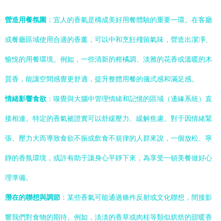
營造用餐氛圍
：宜人的香氣是構成美好用餐體驗的重要一環。在客廳
或餐廳區域使用合適的香薰，可以中和烹飪殘留氣味，營造出潔凈、
愉悅的用餐環境。例如，一些清新的柑橘調、淡雅的花香或溫暖的木
質香，能讓空間感覺更舒適，提升整體用餐的儀式感和滿足感。
情緒影響食欲
：嗅覺與大腦中管理情緒和記憶的區域（邊緣系統）直
接相連。特定的香氣被證實可以舒緩壓力、緩解焦慮。對于因情緒緊
張、壓力大而導致食欲不振或飲食不規律的人群來說，一個放松、寧
靜的香氛環境，或許有助于讓身心平靜下來，為享受一頓美餐做好心
理準備。
潛在的聯想與調節
：某些香氣可能通過條件反射或文化聯想，間接影
響我們對食物的期待。例如，淡淡的香草或肉桂等類似烘焙的甜暖香