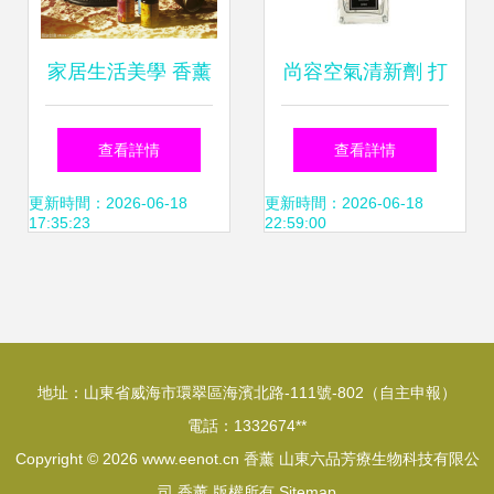
家居生活美學 香薰
尚容空氣清新劑 打
燈、芳香精油與飲
造持久留香的居家
查看詳情
查看詳情
食輔助用品的完美
香氛體驗
更新時間：2026-06-18
更新時間：2026-06-18
17:35:23
22:59:00
融合
地址：山東省威海市環翠區海濱北路-111號-802（自主申報）
電話：1332674**
Copyright © 2026
www.eenot.cn
香薰
山東六品芳療生物科技有限公
司
香薰
版權所有
Sitemap