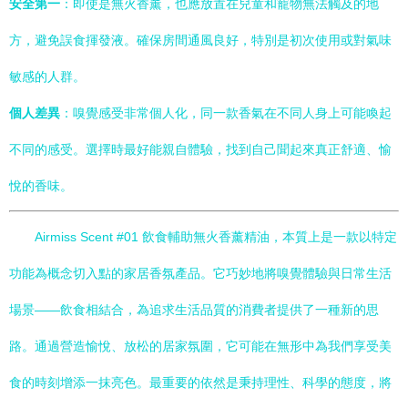
安全第一
：即使是無火香薰，也應放置在兒童和寵物無法觸及的地
方，避免誤食揮發液。確保房間通風良好，特別是初次使用或對氣味
敏感的人群。
個人差異
：嗅覺感受非常個人化，同一款香氣在不同人身上可能喚起
不同的感受。選擇時最好能親自體驗，找到自己聞起來真正舒適、愉
悅的香味。
Airmiss Scent #01 飲食輔助無火香薰精油，本質上是一款以特定
功能為概念切入點的家居香氛產品。它巧妙地將嗅覺體驗與日常生活
場景——飲食相結合，為追求生活品質的消費者提供了一種新的思
路。通過營造愉悅、放松的居家氛圍，它可能在無形中為我們享受美
食的時刻增添一抹亮色。最重要的依然是秉持理性、科學的態度，將