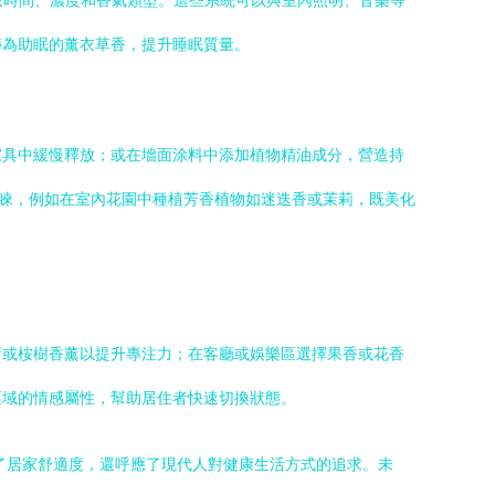
釋放時間、濃度和香氣類型。這些系統可以與室內照明、音樂等
轉為助眠的薰衣草香，提升睡眠質量。
家具中緩慢釋放；或在墻面涂料中添加植物精油成分，營造持
青睞，例如在室內花園中種植芳香植物如迷迭香或茉莉，既美化
荷或桉樹香薰以提升專注力；在客廳或娛樂區選擇果香或花香
區域的情感屬性，幫助居住者快速切換狀態。
了居家舒適度，還呼應了現代人對健康生活方式的追求。未