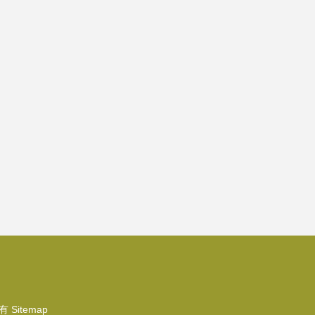
有
Sitemap