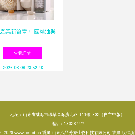
產業新篇章 中國精油與
香薰企業名錄精選
查看詳情
26-08-06 23:52:40
地址：山東省威海市環翠區海濱北路-111號-802（自主申報）
電話：1332674**
 © 2026
www.eenot.cn
香薰
山東六品芳療生物科技有限公司
香薰
版權所