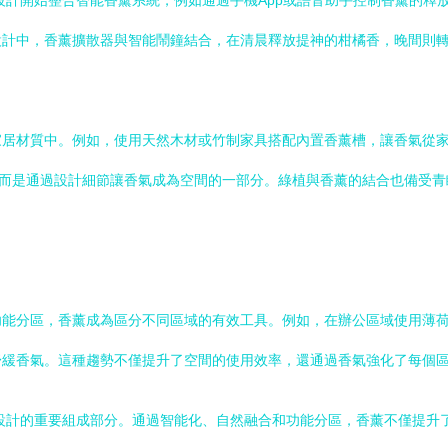
裝設計開始整合智能香薰系統，例如通過手機App或語音助手控制香薰的
設計中，香薰擴散器與智能鬧鐘結合，在清晨釋放提神的柑橘香，晚間則
家居材質中。例如，使用天然木材或竹制家具搭配內置香薰槽，讓香氣從
，而是通過設計細節讓香氣成為空間的一部分。綠植與香薰的結合也備受
功能分區，香薰成為區分不同區域的有效工具。例如，在辦公區域使用薄
舒緩香氣。這種趨勢不僅提升了空間的使用效率，還通過香氣強化了每個
體設計的重要組成部分。通過智能化、自然融合和功能分區，香薰不僅提升