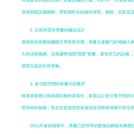
智能家居的興起推動了香薰設備的升級。2021年，許多家
其他智能設備聯動，營造個性化的放松環境。例如，在臥室
2. 自然材質與香薰的融合設計
環保和自然風格繼續主導家裝市場，香薰元素被巧妙地融入
久的清新氛圍。這種趨勢強調“隱形”香薰，避免突兀的設備
環境又提供自然香氣。
3. 多功能空間的香薰分區應用
隨著居家辦公和休閑活動的多樣化，家裝設計更注重空間的
營造輕松氛圍；而在浴室或冥想角落則采用檀香或佛手柑等
2021年家裝開發中，香薰已從簡單的附加品轉變為整